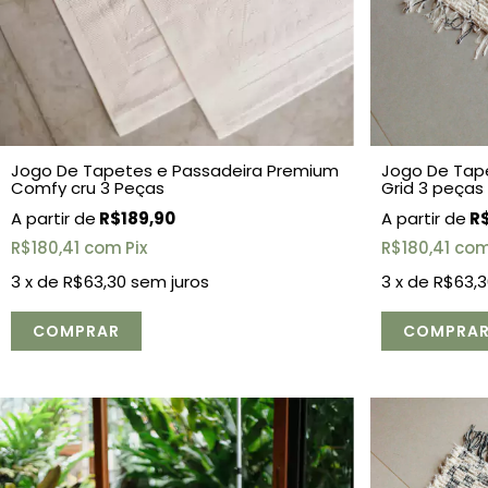
Jogo De Tapetes e Passadeira Premium
Jogo De Tap
Comfy cru 3 Peças
Grid 3 peças
R$189,90
R$
R$180,41
com
Pix
R$180,41
co
3
x de
R$63,30
sem juros
3
x de
R$63,3