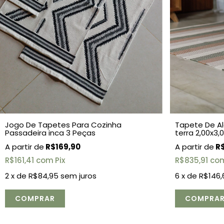
Tapete De Al
Jogo De Tapetes Para Cozinha
terra 2,00x3,
Passadeira inca 3 Peças
R$
R$169,90
R$835,91
co
R$161,41
com
Pix
6
x de
R$146,
2
x de
R$84,95
sem juros