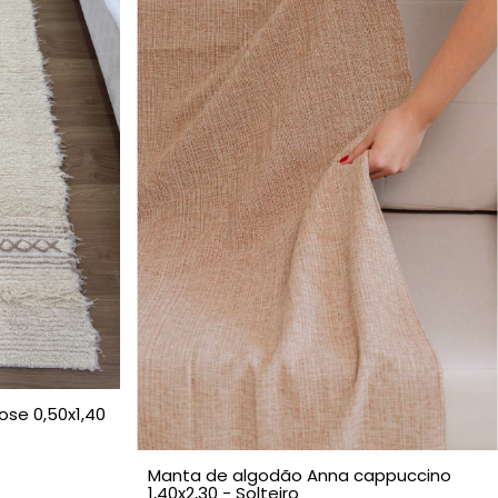
ose 0,50x1,40
Manta de algodão Anna cappuccino
1,40x2,30 - Solteiro