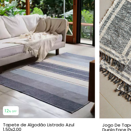
12
% OFF
Tapete de Algodão Listrado Azul
Jogo De Tap
1,50x2,00
Dupla Face P