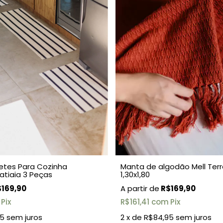
etes Para Cozinha
Manta de algodão Mell Ter
atiaia 3 Peças
1,30x1,80
169,90
R$169,90
Pix
R$161,41
com
Pix
95
sem juros
2
x de
R$84,95
sem juros