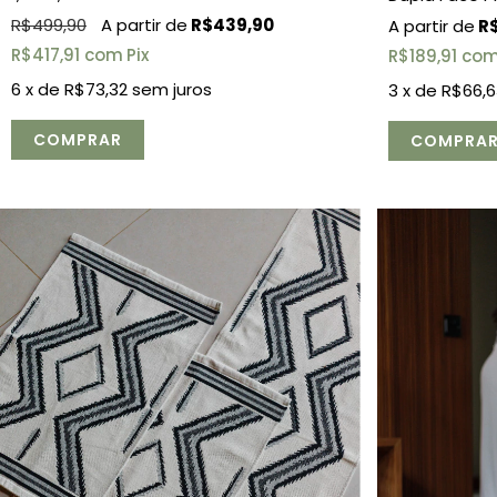
R$499,90
R$439,90
R$
R$417,91
com
Pix
R$189,91
co
6
x de
R$73,32
sem juros
3
x de
R$66,6