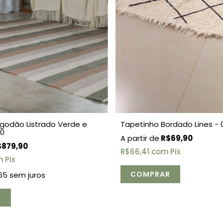
godão Listrado Verde e
Tapetinho Bordado Lines - 
00
R$69,90
879,90
R$66,41
com
Pix
m
Pix
65
sem juros