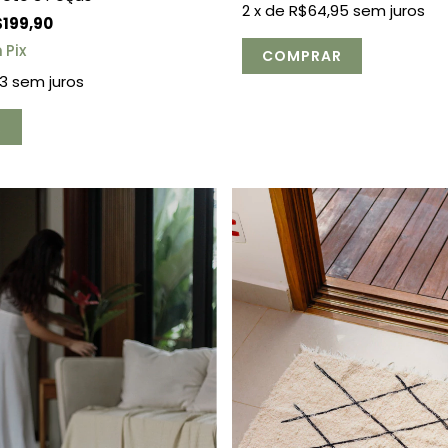
2
x de
R$64,95
sem juros
199,90
m
Pix
3
sem juros