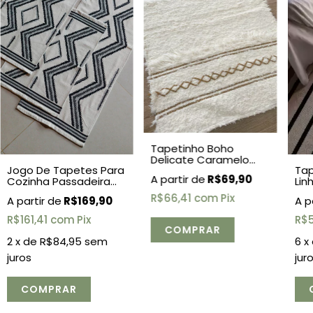
Tapetinho Boho
Delicate Caramelo
Tap
Jogo De Tapetes Para
0,50x0,70
R$69,90
Lin
Cozinha Passadeira
inca 3 Peças
R$66,41
com
Pix
R$169,90
R$
R$161,41
com
Pix
6
x
2
x de
R$84,95
sem
jur
juros