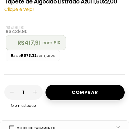
Tapete de Algodão Listrado Azul 1,50x2,00
Clique e veja!
R$499,90
R$439,90
R$417,91
com
PIX
6
x de
R$73,32
sem juros
5
em estoque
MEIOS DE PAGAMENTO