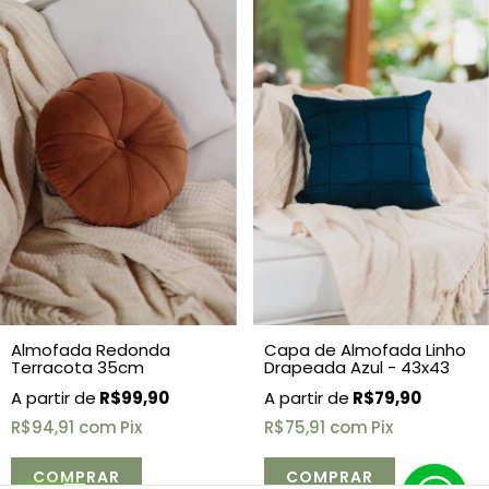
Almofada Redonda
Capa de Almofada Linho
Terracota 35cm
Drapeada Azul - 43x43
R$99,90
R$79,90
R$94,91
com
Pix
R$75,91
com
Pix