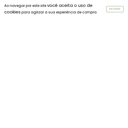
você aceita o uso de
Ao navegar por este site
ENTENDI
cookies
para agilizar a sua experiência de compra.
Almofada Redonda Verde
Manta de algodão Anna
35cm
cappuccino 1,80x2,30 -
Casal
R$99,90
R$129,90