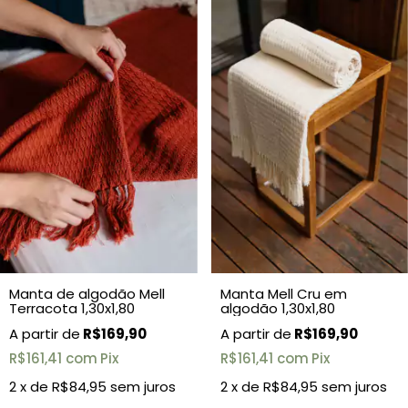
Manta de algodão Mell
Manta Mell Cru em
Terracota 1,30x1,80
algodão 1,30x1,80
R$169,90
R$169,90
R$161,41
com
Pix
R$161,41
com
Pix
2
x de
R$84,95
sem juros
2
x de
R$84,95
sem juros