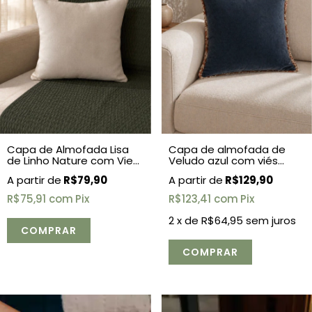
Capa de Almofada Lisa
Capa de almofada de
de Linho Nature com Vies
Veludo azul com viés
- 50x50
45x45
R$79,90
R$129,90
R$75,91
com
Pix
R$123,41
com
Pix
2
x de
R$64,95
sem juros
COMPRAR