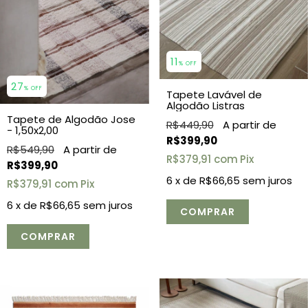
11
% OFF
27
% OFF
Tapete Lavável de
Algodão Listras
Tapete de Algodão Jose
R$449,90
- 1,50x2,00
R$399,90
R$549,90
R$379,91
com
Pix
R$399,90
6
x de
R$66,65
sem juros
R$379,91
com
Pix
6
x de
R$66,65
sem juros
COMPRAR