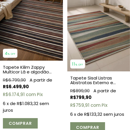
4
% OFF
11
% OFF
Tapete Kilim Zappy
Multicor Lã e algodão
2,50x3,00
Tapete Sisal Listras
R$6.799,90
Abstratas Externo e
R$6.499,90
Interno
R$899,90
R$6.174,91
com
Pix
R$799,90
6
x de
R$1.083,32
sem
R$759,91
com
Pix
juros
6
x de
R$133,32
sem juros
COMPRAR