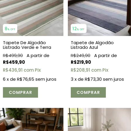
8
12
% OFF
% OFF
Tapete De Algodão
Tapete de Algodão
Listrado Verde e Terra
Listrado Azul
R$499,90
R$249,90
R$459,90
R$219,90
R$436,91
com
Pix
R$208,91
com
Pix
6
x de
R$76,65
sem juros
3
x de
R$73,30
sem juros
COMPRAR
COMPRAR