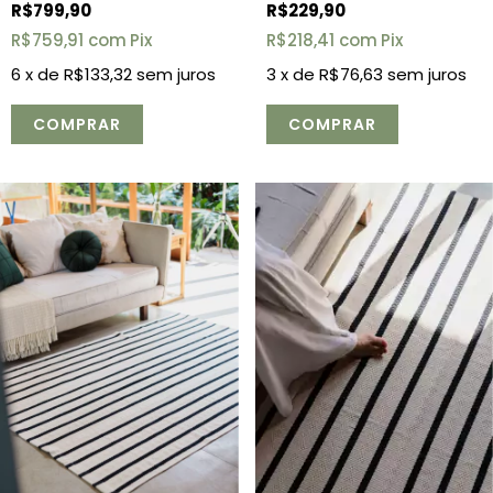
R$799,90
R$229,90
R$759,91
com
Pix
R$218,41
com
Pix
6
x de
R$133,32
sem juros
3
x de
R$76,63
sem juros
COMPRAR
COMPRAR