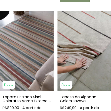
11
8
% OFF
% OFF
Tapete Listrado Sisal
Tapete de Algodão
Coloratto Verde Externo e
Colors Lavavel
Interno
R$899,90
R$249,90