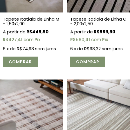
Tapete Itatiaia de Linha M
Tapete Itatiaia de Linha G
- 1,50x2,00
- 2,00x2,50
R$449,90
R$589,90
R$427,41
com
Pix
R$560,41
com
Pix
6
x de
R$74,98
sem juros
6
x de
R$98,32
sem juros