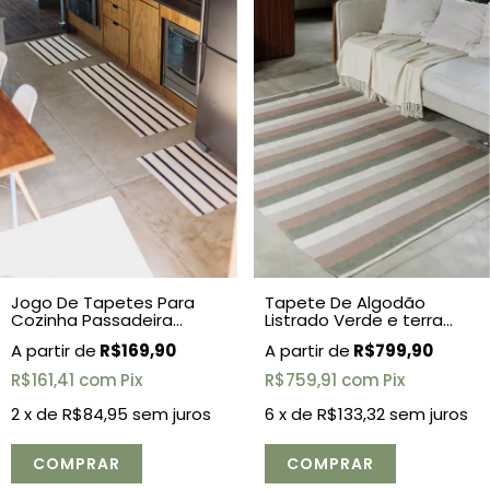
Jogo De Tapetes Para
Tapete De Algodão
Cozinha Passadeira
Listrado Verde e terra
Itatiaia 3 Peças
2,00x2,50
R$169,90
R$799,90
R$161,41
com
Pix
R$759,91
com
Pix
2
x de
R$84,95
sem juros
6
x de
R$133,32
sem juros