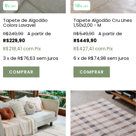
18
8
% OFF
% OFF
Tapete Algodão Cru Lines
Tapete de Algodão
1,50x2,00 - M
Colors Lavavel
R$549,90
R$249,90
R$449,90
R$229,90
R$427,41
com
Pix
R$218,41
com
Pix
6
x de
R$74,98
sem juros
3
x de
R$76,63
sem juros
COMPRAR