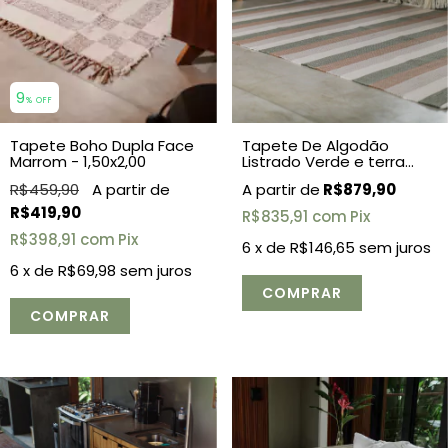
9
% OFF
Tapete Boho Dupla Face
Tapete De Algodão
Marrom - 1,50x2,00
Listrado Verde e terra
2,00x3,00
R$459,90
R$879,90
R$419,90
R$835,91
com
Pix
R$398,91
com
Pix
6
x de
R$146,65
sem juros
6
x de
R$69,98
sem juros