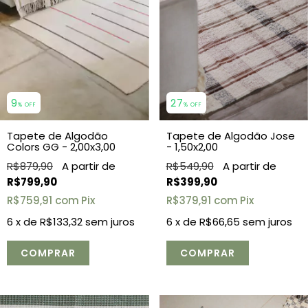
9
27
% OFF
% OFF
Tapete de Algodão
Tapete de Algodão Jose
Colors GG - 2,00x3,00
- 1,50x2,00
R$879,90
R$549,90
R$799,90
R$399,90
R$759,91
com
Pix
R$379,91
com
Pix
6
x de
R$133,32
sem juros
6
x de
R$66,65
sem juros