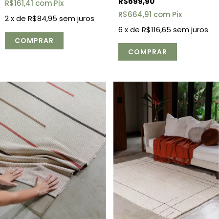
R$699,90
R$161,41
com
Pix
R$664,91
com
Pix
2
x de
R$84,95
sem juros
6
x de
R$116,65
sem juros