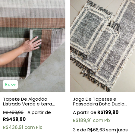
8
% OFF
Tapete De Algodão
Jogo De Tapetes e
Listrado Verde e terra
Passadeira Boho Dupla
1,50x2,00
Face Preto 3 Peças
R$499,90
R$199,90
R$459,90
R$189,91
com
Pix
R$436,91
com
Pix
3
x de
R$66,63
sem juros