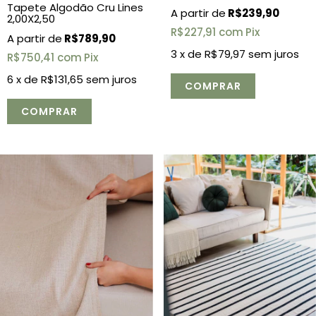
Tapete Algodão Cru Lines
R$239,90
2,00X2,50
R$227,91
com
Pix
R$789,90
3
x de
R$79,97
sem juros
R$750,41
com
Pix
6
x de
R$131,65
sem juros