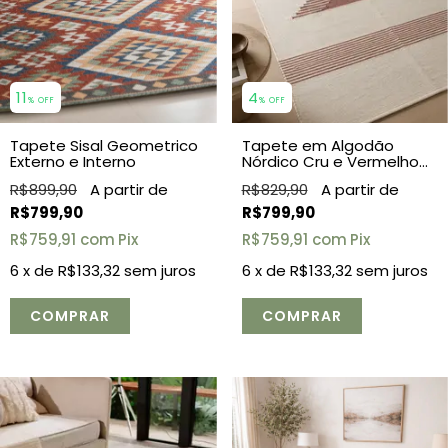
11
4
% OFF
% OFF
Tapete Sisal Geometrico
Tapete em Algodão
Externo e Interno
Nórdico Cru e Vermelho
2,00x2,50
R$899,90
R$829,90
R$799,90
R$799,90
R$759,91
com
Pix
R$759,91
com
Pix
6
x de
R$133,32
sem juros
6
x de
R$133,32
sem juros
COMPRAR