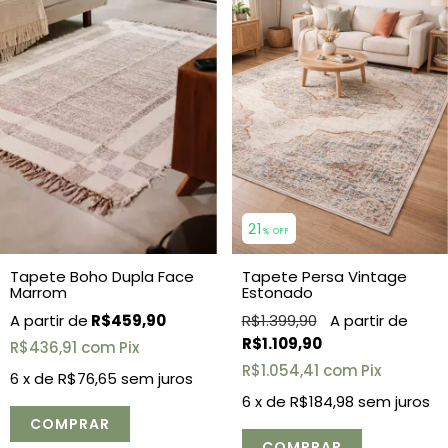
21
% OFF
Tapete Boho Dupla Face
Tapete Persa Vintage
Marrom
Estonado
R$459,90
R$1.399,90
R$1.109,90
R$436,91
com
Pix
R$1.054,41
com
Pix
6
x de
R$76,65
sem juros
6
x de
R$184,98
sem juros
COMPRAR
COMPRAR