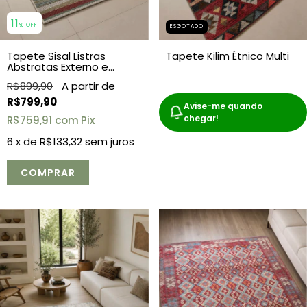
11
% OFF
ESGOTADO
Tapete Sisal Listras
Tapete Kilim Étnico Multi
Abstratas Externo e
Interno
R$899,90
R$799,90
Avise-me quando
chegar!
R$759,91
com
Pix
6
x de
R$133,32
sem juros
COMPRAR