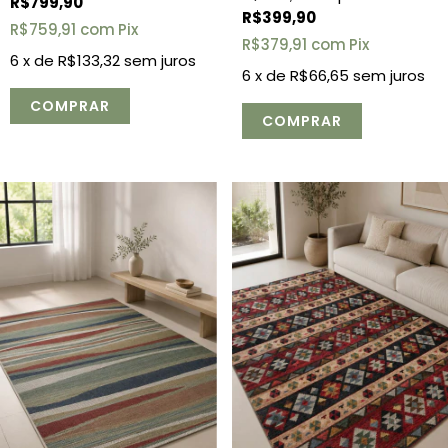
R$799,90
R$399,90
R$759,91
com
Pix
R$379,91
com
Pix
6
x de
R$133,32
sem juros
6
x de
R$66,65
sem juros
COMPRAR