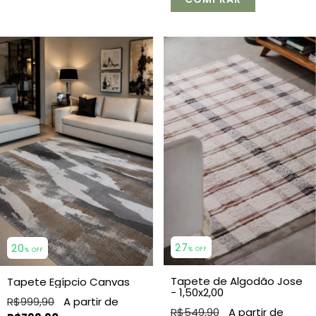
27
20
% OFF
% OFF
Tapete de Algodão Jose
Tapete Egípcio Canvas
- 1,50x2,00
R$999,90
R$549,90