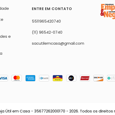
idade
ENTRE EM CONTATO
te
5511965420740
(11) 96542-0740
ndes e
sacutilemcasa@gmail.com
sa
oja Útil em Casa - 35677262000170 - 2026. Todos os direitos 