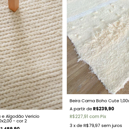
Beira Cama Boho Cute 1,00x
R$239,90
 e Algodão Vericio
R$227,91
com
Pix
x2,00 - cor 2
3
x de
R$79,97
sem juros
1.459,90