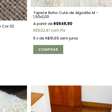
Tapete Boho Cute de Algodão M -
1,50x2,00
R$549,90
o Cor 02
R$522,41
com
Pix
6
x de
R$91,65
sem juros