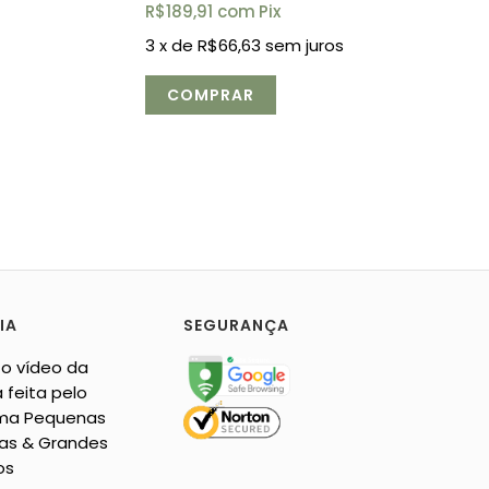
R$189,91
com
Pix
3
x de
R$66,63
sem juros
IA
SEGURANÇA
 o vídeo da
 feita pelo
ma Pequenas
as & Grandes
os