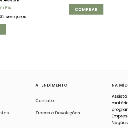
om
Pix
32
sem juros
ATENDIMENTO
NA MÍD
Assista
Contato
matéria
progra
ntes
Trocas e Devoluções
Empres
Negóci