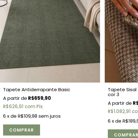
Tapete Sisal 
Tapete Antiderrapante Basic
cor 3
R$659,90
R$
R$626,91
com
Pix
R$1.082,91
c
6
x de
R$109,98
sem juros
6
x de
R$189,
COMPRAR
COMPRA