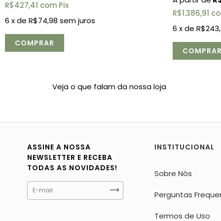
R$427,41
com
Pix
R$1.386,91
c
6
x de
R$74,98
sem juros
6
x de
R$243,
Veja o que falam da nossa loja
ASSINE A NOSSA
INSTITUCIONAL
NEWSLETTER E RECEBA
TODAS AS NOVIDADES!
Sobre Nós
Perguntas Freque
Termos de Uso