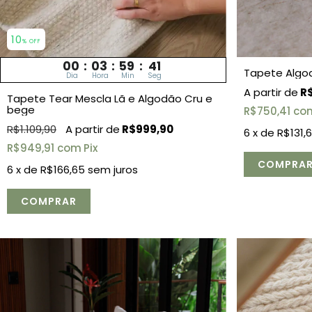
10
% OFF
00
:
03
:
59
:
39
Tapete Algod
Dia
Hora
Min
Seg
R$
Tapete Tear Mescla Lã e Algodão Cru e
bege
R$750,41
co
R$1.109,90
R$999,90
6
x de
R$131,
R$949,91
com
Pix
6
x de
R$166,65
sem juros
COMPRAR