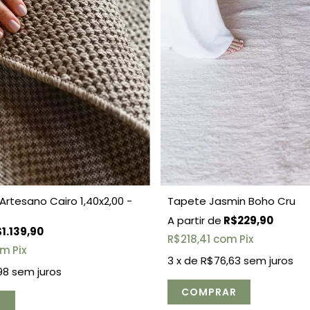
Artesano Cairo 1,40x2,00 -
Tapete Jasmin Boho Cru
R$229,90
1.139,90
R$218,41
com
Pix
om
Pix
3
x de
R$76,63
sem juros
98
sem juros
COMPRAR
R