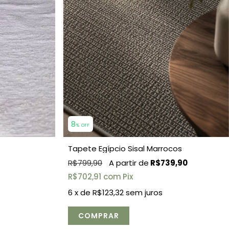
8
% OFF
Tapete Egípcio Sisal Marrocos
R$799,90
R$739,90
R$702,91
com
Pix
6
x de
R$123,32
sem juros
COMPRAR