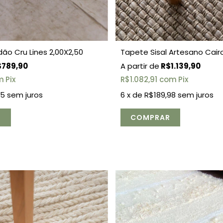
ão Cru Lines 2,00X2,50
Tapete Sisal Artesano Cair
789,90
R$1.139,90
m
Pix
R$1.082,91
com
Pix
65
sem juros
6
x de
R$189,98
sem juros
COMPRAR