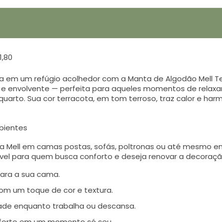
1,80
a em um refúgio acolhedor com a Manta de Algodão Mell T
 e envolvente — perfeita para aqueles momentos de relax
uarto. Sua cor terracota, em tom terroso, traz calor e ha
mbientes
ta Mell em camas postas, sofás, poltronas ou até mesmo em
ável para quem busca conforto e deseja renovar a decoraçã
ara a sua cama.
com um toque de cor e textura.
dade enquanto trabalha ou descansa.
conforto em um momento só seu.