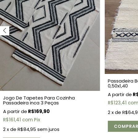
Passadeira B
0,50x1,40
R$
Jogo De Tapetes Para Cozinha
Passadeira inca 3 Peças
R$123,41
co
R$169,90
2
x de
R$64,
R$161,41
com
Pix
2
x de
R$84,95
sem juros