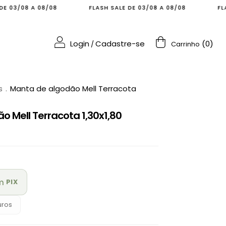
/08
FLASH SALE DE 03/08 A 08/08
FLASH SALE DE 0
Login
Cadastre-se
(
0
)
/
Carrinho
s
.
Manta de algodão Mell Terracota
 Mell Terracota 1,30x1,80
m
PIX
uros