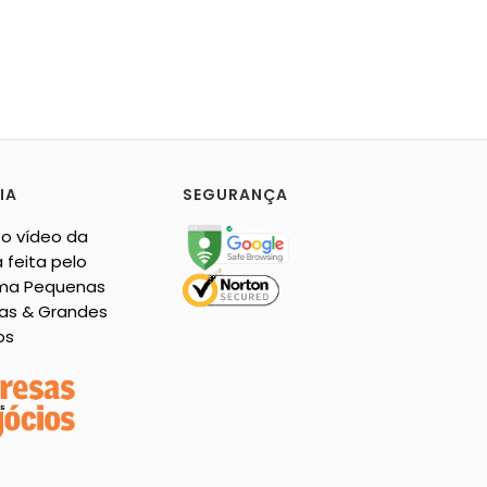
IA
SEGURANÇA
 o vídeo da
 feita pelo
ma Pequenas
as & Grandes
os