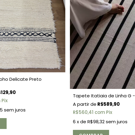
oho Delicate Preto
129,90
Tapete Itatiaia de Linha G -
m
Pix
R$589,90
95
sem juros
R$560,41
com
Pix
6
x de
R$98,32
sem juros