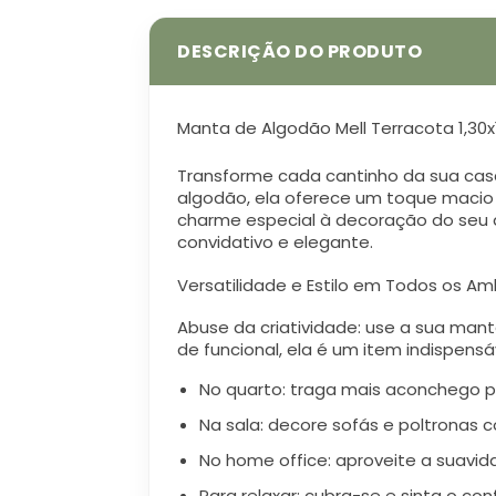
Manta de Algodão Mell Terracota 1,30x
Transforme cada cantinho da sua cas
algodão, ela oferece um toque macio
charme especial à decoração do seu q
convidativo e elegante.
Versatilidade e Estilo em Todos os A
Abuse da criatividade: use a sua man
de funcional, ela é um item indispens
No quarto: traga mais aconchego p
Na sala: decore sofás e poltronas 
No home office: aproveite a suavi
Para relaxar: cubra-se e sinta o 