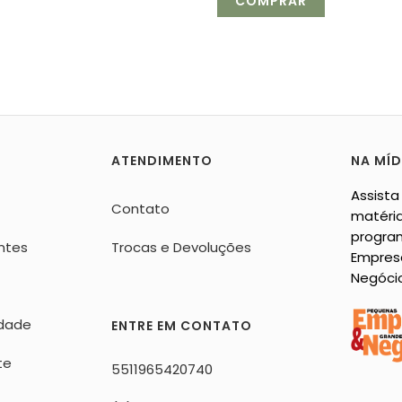
ATENDIMENTO
NA MÍD
Assista
Contato
matéria
progra
ntes
Trocas e Devoluções
Empres
Negóci
idade
ENTRE EM CONTATO
te
5511965420740