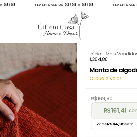
FLASH SALE DE 03/08 A 08/08
FLASH SALE DE 03/08 A 08
Início
.
Mais Vendido
1,30x1,80
Manta de algodão
Clique e veja!
R$169,90
R$161,41
co
2
x de
R$84,95
sem j