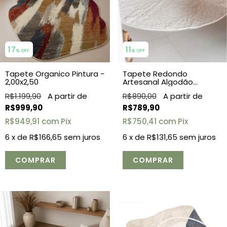
11
17
% OFF
% OFF
Tapete Redondo
Tapete Organico Pintura -
Artesanal Algodão
2,00x2,50
2,00x2,00
R$890,00
R$1.199,90
R$789,90
R$999,90
R$750,41
com
Pix
R$949,91
com
Pix
6
x de
R$131,65
sem juros
6
x de
R$166,65
sem juros