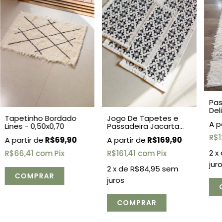
Pas
Del
Tapetinho Bordado
Jogo De Tapetes e
0,5
Lines - 0,50x0,70
Passadeira Jacarta
Cru 3 Peças
R$1
R$69,90
R$169,90
2
x
R$66,41
com
Pix
R$161,41
com
Pix
jur
2
x de
R$84,95
sem
juros