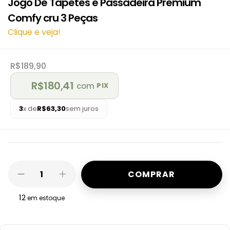
Jogo De Tapetes e Passadeira Premium
Comfy cru 3 Peças
Clique e veja!
R$189,90
R$180,41
com
PIX
3
x de
R$63,30
sem juros
12
em estoque