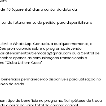
onto.
á de 40 (quarenta) dias a contar da data da
ontar do faturamento do pedido, para disponibilizar o
, SMS e WhatsApp. Contudo, a qualquer momento, o
ções promocionais sobre o programa, devendo
ail
atendimentoutilemcasa@gmail.com
ou à Central de
a receber apenas as comunicações transacionais e
o "Clube Útil em Casa".
 benefícios permanecerão disponíveis para utilização no
nvio do saldo.
hum tipo de benefício no programa. Na hipótese de troca
o a partir do valor total da compra original.