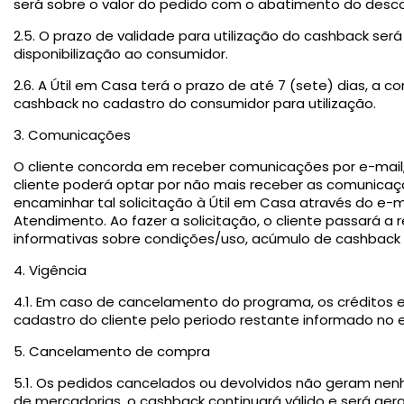
será sobre o valor do pedido com o abatimento do desc
2.5. O prazo de validade para utilização do cashback ser
disponibilização ao consumidor.
2.6. A Útil em Casa terá o prazo de até 7 (sete) dias, a c
cashback no cadastro do consumidor para utilização.
3. Comunicações
O cliente concorda em receber comunicações por e-mail
cliente poderá optar por não mais receber as comunica
encaminhar tal solicitação à Útil em Casa através do e-m
Atendimento. Ao fazer a solicitação, o cliente passará 
informativas sobre condições/uso, acúmulo de cashback n
4. Vigência
4.1. Em caso de cancelamento do programa, os créditos e
cadastro do cliente pelo periodo restante informado no e
5. Cancelamento de compra
5.1. Os pedidos cancelados ou devolvidos não geram nen
de mercadorias, o cashback continuará válido e será gerad