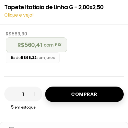
Tapete Itatiaia de Linha G - 2,00x2,50
Clique e veja!
R$589,90
R$560,41
com
PIX
6
x de
R$98,32
sem juros
5
em estoque