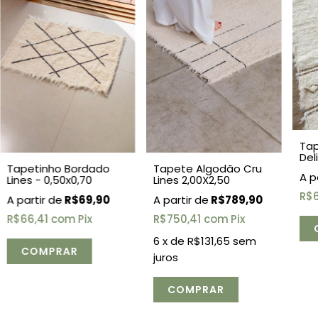
Tap
Del
Tapete Algodão Cru
Tapetinho Bordado
0,5
Lines 2,00X2,50
Lines - 0,50x0,70
R$
R$789,90
R$69,90
R$750,41
com
Pix
R$66,41
com
Pix
6
x de
R$131,65
sem
juros