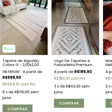
11
% OFF
Tapete de Algodão
Jogo De Tapetes e
Man
Colors G - 2,00x2,50
Passadeira Premium
Mel
Comfy 3 Peças -
R$785,90
R$189,90
Cinza
R$699,90
R$180,41
com
Pix
R$1
R$664,91
com
Pix
3
x de
R$63,30
sem
2
x
6
x de
R$116,65
sem
juros
jur
juros