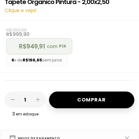
Tapete Organico Pintura - 2,00x2,50
Clique e veja!
R$1.199,90
R$999,90
R$949,91
com
PIX
6
x de
R$166,65
sem juros
3
em estoque
MEIOS DE PAGAMENTO