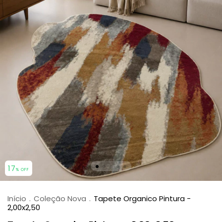
17
% OFF
Início
.
Coleção Nova
.
Tapete Organico Pintura -
2,00x2,50