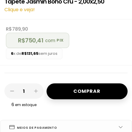
Tapete Jasmin Boho Cru - 2,00x2,50
Clique e veja!
R$789,90
R$750,41
com
PIX
6
x de
R$131,65
sem juros
6
em estoque
MEIOS DE PAGAMENTO