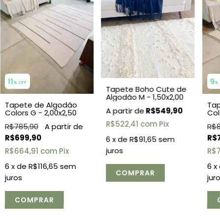
11
9
% OFF
%
Tapete Boho Cute de
Algodão M - 1,50x2,00
Tapete de Algodão
Tap
R$549,90
Colors G - 2,00x2,50
Col
R$522,41
com
Pix
R$785,90
R$8
R$699,90
R$
6
x de
R$91,65
sem
juros
R$664,91
com
Pix
R$7
6
x de
R$116,65
sem
6
x
juros
jur