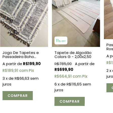
11
% OFF
Pas
Ros
Tapete de Algodão
Jogo De Tapetes e
Colors G - 2,00x2,50
Passadeira Boho
Dupla Face Preto 3
R$1
R$785,90
R$199,90
Peças
R$699,90
2
x
R$189,91
com
Pix
jur
R$664,91
com
Pix
3
x de
R$66,63
sem
6
x de
R$116,65
sem
juros
juros