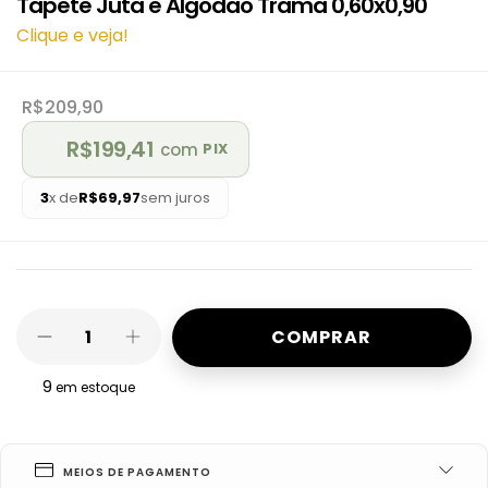
Tapete Juta e Algodão Trama 0,60x0,90
Clique e veja!
R$209,90
R$199,41
com
PIX
3
x de
R$69,97
sem juros
9
em estoque
MEIOS DE PAGAMENTO