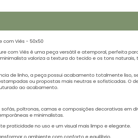
e com Viés - 50x50
ure com Viés é uma peça versátil e atemporal, perfeita pa
 minimalista valoriza a textura do tecido e os tons naturai
ia de linho, a peça possui acabamento totalmente liso, 
tampadas ou propostas mais neutras e sofisticadas. O de
truturado ao acabamento.
 sofás, poltronas, camas e composições decorativas em di
emporâneas e minimalistas.
te praticidade no uso e um visual mais limpo e elegante.
ansformar o ambiente com conforto e equilíbrio.