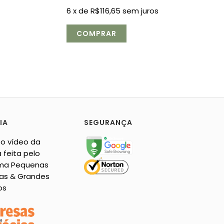
6
x de
R$116,65
sem juros
IA
SEGURANÇA
 o vídeo da
 feita pelo
ma Pequenas
as & Grandes
os