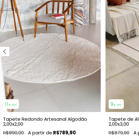
9
11
% OFF
% OFF
Tapete de A
Tapete Redondo Artesanal Algodão
2,00x3,00
2,00x2,00
R$879,90
R$890,00
R$789,90