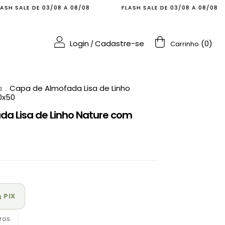
/08 A 08/08
FLASH SALE DE 03/08 A 08/08
FLASH S
Login
Cadastre-se
(
0
)
/
Carrinho
a
.
Capa de Almofada Lisa de Linho
0x50
a Lisa de Linho Nature com
m
PIX
ros