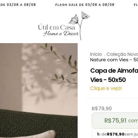
/08
FLASH SALE DE 03/08 A 08/08
FLASH SALE DE 03
Início
.
Coleção Nov
Nature com Vies - 5
Capa de Almofad
Vies - 50x50
Clique e veja!
R$79,90
R$75,91
co
1
x de
R$79,90
sem ju