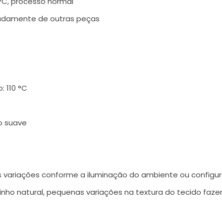
C, processo normal
aradamente de outras peças
 110 °C
o suave
variações conforme a iluminação do ambiente ou configur
linho natural, pequenas variações na textura do tecido f