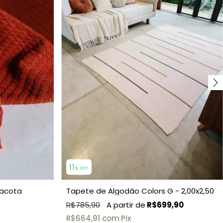
11
% OFF
racota
Tapete de Algodão Colors G - 2,00x2,50
R$785,90
R$699,90
R$664,91
com
Pix