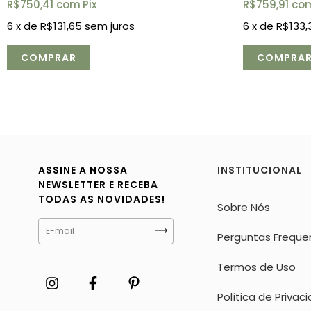
R$759,91
co
R$750,41
com
Pix
6
x de
R$133,
6
x de
R$131,65
sem juros
ASSINE A NOSSA
INSTITUCIONAL
NEWSLETTER E RECEBA
TODAS AS NOVIDADES!
Sobre Nós
Perguntas Freque
Termos de Uso
Política de Privac