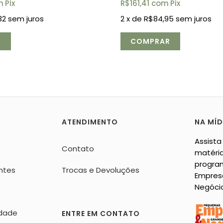
m
Pix
R$161,41
com
Pix
32
sem juros
2
x de
R$84,95
sem juros
ATENDIMENTO
NA MÍD
Assista
Contato
matéria
progra
ntes
Trocas e Devoluções
Empres
Negóci
idade
ENTRE EM CONTATO