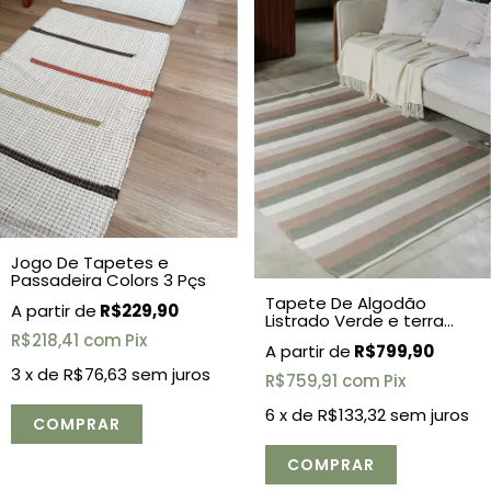
Jogo De Tapetes e
Passadeira Colors 3 Pçs
Tapete De Algodão
R$229,90
Listrado Verde e terra
2,00x2,50
R$218,41
com
Pix
R$799,90
3
x de
R$76,63
sem juros
R$759,91
com
Pix
6
x de
R$133,32
sem juros