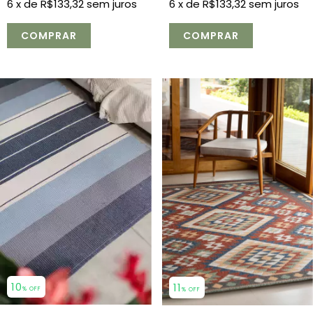
6
x de
R$133,32
sem juros
6
x de
R$133,32
sem juros
COMPRAR
10
11
% OFF
% OFF