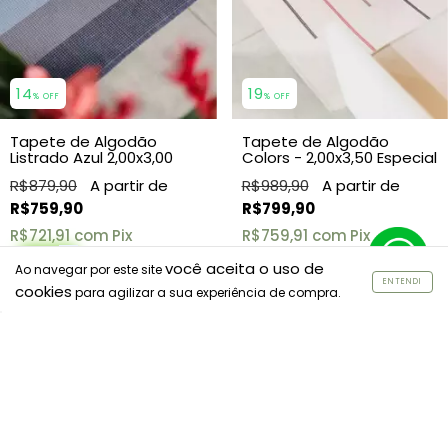
14
19
% OFF
% OFF
Tapete de Algodão
Tapete de Algodão
Listrado Azul 2,00x3,00
Colors - 2,00x3,50 Especial
R$879,90
R$989,90
R$759,90
R$799,90
R$721,91
com
Pix
R$759,91
com
Pix
6
x de
R$126,65
sem juros
6
x de
R$133,32
sem juros
você aceita o uso de
Ao navegar por este site
ENTENDI
cookies
para agilizar a sua experiência de compra.