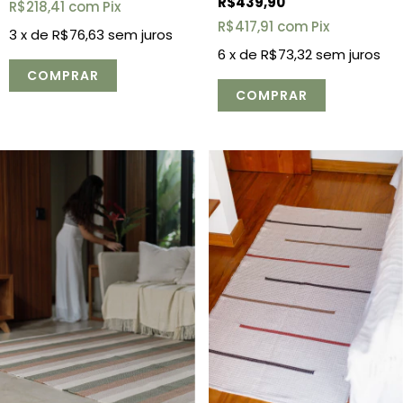
R$439,90
R$218,41
com
Pix
R$417,91
com
Pix
3
x de
R$76,63
sem juros
6
x de
R$73,32
sem juros