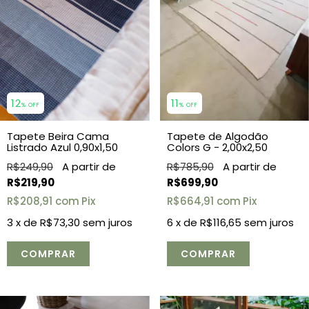
11
12
% OFF
% OFF
Tapete de Algodão
Tapete Beira Cama
Colors G - 2,00x2,50
Listrado Azul 0,90x1,50
R$785,90
R$249,90
R$699,90
R$219,90
R$664,91
com
Pix
R$208,91
com
Pix
6
x de
R$116,65
sem juros
3
x de
R$73,30
sem juros