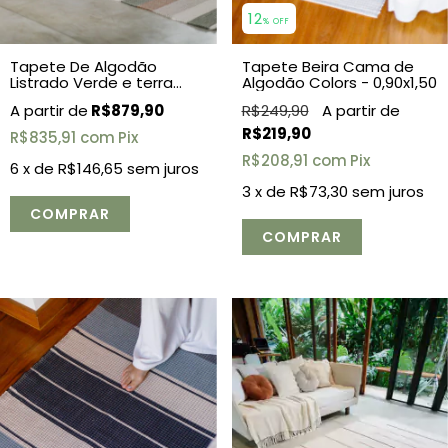
12
% OFF
Tapete De Algodão
Tapete Beira Cama de
Listrado Verde e terra
Algodão Colors - 0,90x1,50
2,00x3,00
R$879,90
R$249,90
R$219,90
R$835,91
com
Pix
R$208,91
com
Pix
6
x de
R$146,65
sem juros
3
x de
R$73,30
sem juros