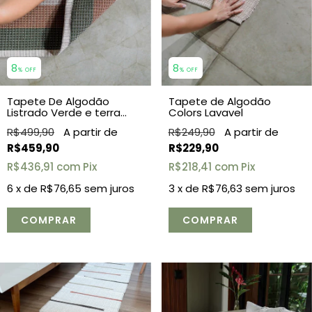
8
8
% OFF
% OFF
Tapete De Algodão
Tapete de Algodão
Listrado Verde e terra
Colors Lavavel
1,50x2,00
R$499,90
R$249,90
R$459,90
R$229,90
R$436,91
com
Pix
R$218,41
com
Pix
6
x de
R$76,65
sem juros
3
x de
R$76,63
sem juros
COMPRAR