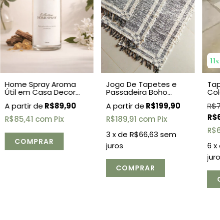
11
%
Home Spray Aroma
Tap
Jogo De Tapetes e
Útil em Casa Decor
Col
Passadeira Boho
250ml
Dupla Face Preto 3
R$89,90
R$7
R$199,90
Peças
R$
R$85,41
com
Pix
R$189,91
com
Pix
R$
3
x de
R$66,63
sem
6
x
juros
jur