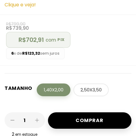
Clique e veja!
R$799,90
R$739,90
R$702,91
com
PIX
6
x de
R$123,32
sem juros
TAMANHO
1,40X2,00
2,50X3,50
2
em estoque