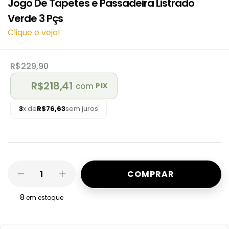
Jogo De Tapetes e Passadeira Listrado
Verde 3 Pçs
Clique e veja!
R$229,90
R$218,41
com
PIX
3
x de
R$76,63
sem juros
8
em estoque