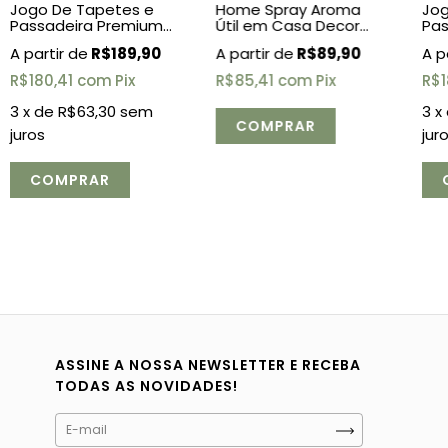
Jogo De Tapetes e
Home Spray Aroma
Jog
Passadeira Premium
Útil em Casa Decor
Pas
Comfy 3 Peças -
250ml
Dup
R$189,90
R$89,90
Cinza
Pe
R$180,41
com
Pix
R$85,41
com
Pix
R$1
3
x de
R$63,30
sem
3
x
juros
jur
ASSINE A NOSSA NEWSLETTER E RECEBA
TODAS AS NOVIDADES!